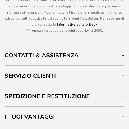
illuminazione smart, ventilatori e molto altro. Riceverai anche consigli e
suggerimenti personalizzati, sondaggi, contenuti dei nostri partner e
richieste di recensioni. Puoi annullare l’iscrizione in qualsiasi momento
cliccando sull’apposito link disponibile in ogni Newsletter. Per saperne di
più, consulta la
Informativa sulla privacy
.
*Promozione valida per ordini superiori a 249€.
CONTATTI & ASSISTENZA
SERVIZIO CLIENTI
SPEDIZIONE E RESTITUZIONE
I TUOI VANTAGGI