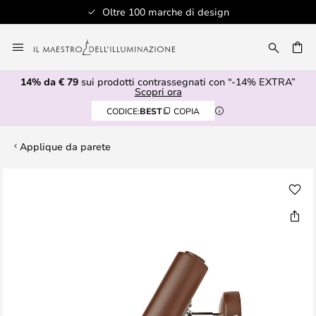
Oltre 100 marche di design
Salta
al
RCA
contenuto
14% da € 79
sui prodotti contrassegnati con “-14% EXTRA”
Scopri ora
CODICE:
BEST
COPIA
Applique da parete
Vai
alla
fine
della
galleria
di
immagini