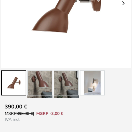
Vai
390,00 €
all'inizio
MSRP -3,00 €
MSRP
393,00 €
della
IVA incl.
galleria
di