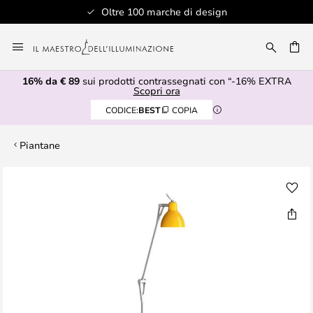
Oltre 100 marche di design
Salta
al
RCA
contenuto
16% da € 89
sui prodotti contrassegnati con “-16% EXTRA
Scopri ora
CODICE:
BEST
COPIA
Piantane
Vai
alla
fine
della
galleria
di
immagini