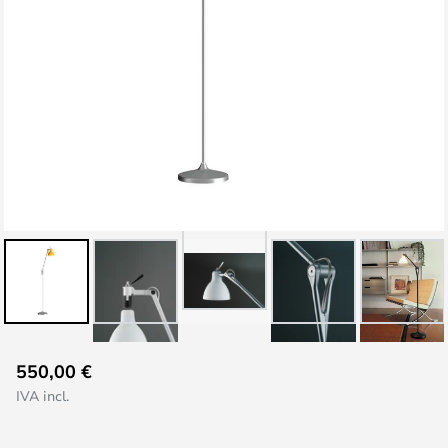
Vai
550,00 €
all'inizio
IVA incl.
della
galleria