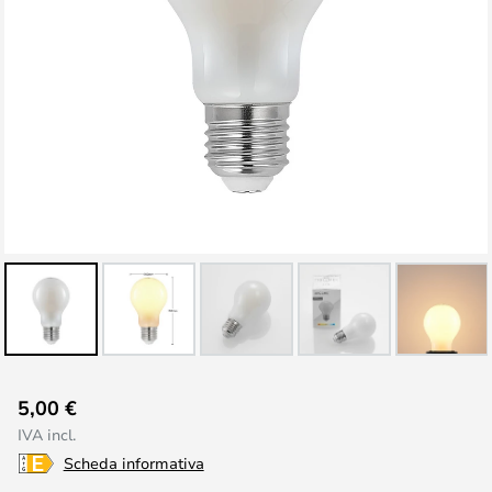
Vai
5,00 €
all'inizio
IVA incl.
della
Scheda informativa
galleria