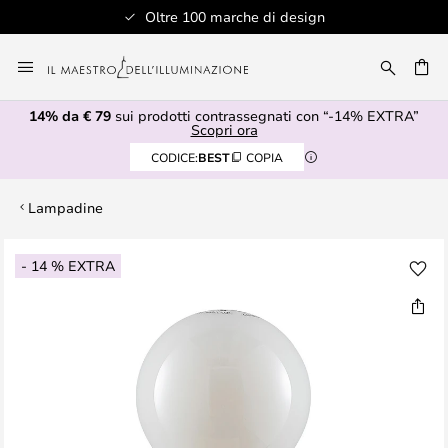
Oltre 100 marche di design
Salta
al
RCA
contenuto
14% da € 79
sui prodotti contrassegnati con “-14% EXTRA”
Scopri ora
CODICE:
BEST
COPIA
Lampadine
Vai
- 14 % EXTRA
alla
fine
della
galleria
di
immagini