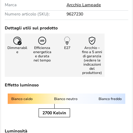
Marca
Arcchio Lampade
Numero articolo (SKU):
9627230
Dettagli utili sul prodotto
Dimmerabil
Efficienza
E27
Arcchio –
e
energetica
fino a 5 anni
e durata
di garanzia
nel tempo
(vedere le
indicazioni
del
produttore)
Effetto luminoso
Bianco caldo
Bianco neutro
Bianco freddo
2700 Kelvin
Luminosità