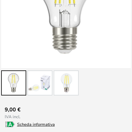
Vai
9,00 €
all'inizio
IVA incl.
della
Scheda informativa
galleria