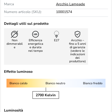
Marca
Arcchio Lampade
Numero articolo (SKU):
10001574
Dettagli utili sul prodotto
Non
Efficienza
E27
Arcchio –
dimmerabil
energetica
fino a 5 anni
e
e durata
di garanzia
nel tempo
(vedere le
indicazioni
del
produttore)
Effetto luminoso
Bianco caldo
Bianco neutro
Bianco freddo
2700 Kelvin
Luminosità