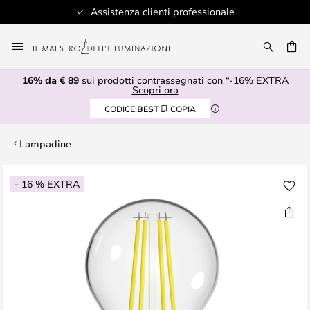
Assistenza clienti professionale
Salta
al
RCA
contenuto
16% da € 89
sui prodotti contrassegnati con “-16% EXTRA
Scopri ora
CODICE:
BEST
COPIA
Lampadine
Vai
- 16 % EXTRA
alla
fine
della
galleria
di
immagini