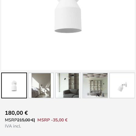
Vai
180,00 €
all'inizio
MSRP -35,00 €
MSRP
215,00 €
della
IVA incl.
galleria