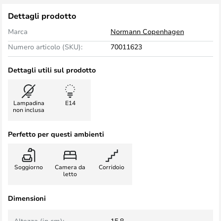
Dettagli prodotto
Marca
Normann Copenhagen
Numero articolo (SKU):
70011623
Dettagli utili sul prodotto
Lampadina
E14
non inclusa
Perfetto per questi ambienti
Soggiorno
Camera da
Corridoio
letto
Dimensioni
Altezza (in cm):
15,8