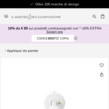
Oltre 100 marche di design
Salta
al
RCA
contenuto
16% da € 89
sui prodotti contrassegnati con “-16% EXTRA
Scopri ora
CODICE:
BEST
COPIA
Applique da parete
Vai
alla
fine
della
galleria
di
immagini