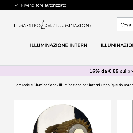
Salta
Rivenditore autorizzato
al
contenuto
Cosa
stai
cercan
ILLUMINAZIONE INTERNI
ILLUMINAZIO
16% da € 89
sui p
Lampade e illuminazione
Illuminazione per interni
Applique da pare
Vai
alla
fine
della