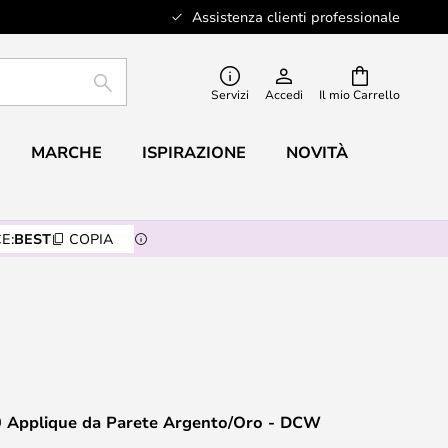
Assistenza clienti professionale
RICERCA
Servizi
Accedi
Il mio Carrello
MARCHE
ISPIRAZIONE
NOVITÀ
E:
BEST
COPIA
0 Applique da Parete Argento/Oro - DCW