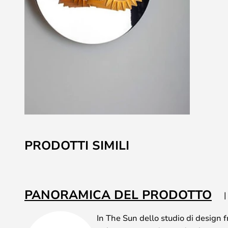
Vai
all'inizio
PRODOTTI SIMILI
della
galleria
di
immagini
PANORAMICA DEL PRODOTTO
In The Sun dello studio di desig