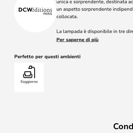
unica e sorprendente, destinata ad 
un aspetto sorprendente indipende
collocata.
La lampada è disponibile in tre di
combinazioni di oro e argento che 
Per saperne di più
luce piacevole e confortevole, cre
Perfetto per questi ambienti
Dominique Perrault e Gaëlle Lauri
lampada durante la ristrutturazion
Reggia di Versailles. La lampada 
Soggiorno
in cui gli uomini adoravano il sole.
Se volete un tocco di sole in più ne
scelta perfetta per voi.
Cond