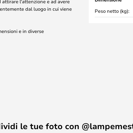
attirare l'attenzione e ad avere
ntemente dal luogo in cui viene
Peso netto (kg):
mensioni e in diverse
contribuiscono a garantire una
ando un'atmosfera meravigliosa.
ot-Prévost hanno ideato questa
e del Pavillion Dufour della
è un omaggio al Re Sole e al modo
lla vostra casa, In The Sun è la
ividi le tue foto con @lampemes