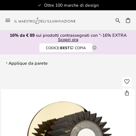
Oltre 100 marche di design
Salta
al
RCA
contenuto
16% da € 89
sui prodotti contrassegnati con “-16% EXTRA
Scopri ora
CODICE:
BEST
COPIA
Applique da parete
Vai
alla
fine
della
galleria
di
immagini