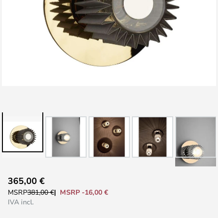
Vai
365,00 €
all'inizio
MSRP -16,00 €
MSRP
381,00 €
della
IVA incl.
galleria