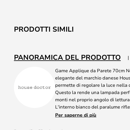
PRODOTTI SIMILI
PANORAMICA DEL PRODOTTO
Game Applique da Parete 70cm Ne
elegante del marchio danese House
permette di regolare la luce nella d
Questo la rende una lampada perfett
monti nel proprio angolo di lettura
L'interno bianco del paralume rifle
confortevole e concentrata. Un de
Per saperne di più
industriale che si adatta perfett
moderno.