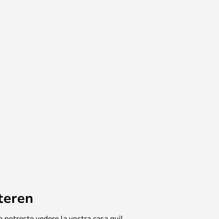
teren
e potreste vedere la vostra casa qui!