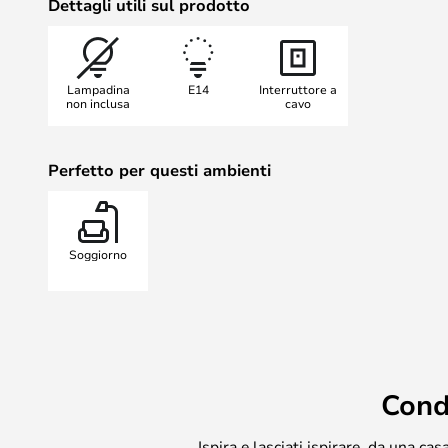
Dettagli utili sul prodotto
Scegliete tra la finitura in ottone
calda o la versione nera opaca per
dotata di un cavo trasparente di 2,
Lampadina
E14
Interruttore a
l'interruttore., con due Applique 
non inclusa
cavo
in nero o ottone.
Perfetto per questi ambienti
Soggiorno
Cond
Ispira e lasciati ispirare, da una c