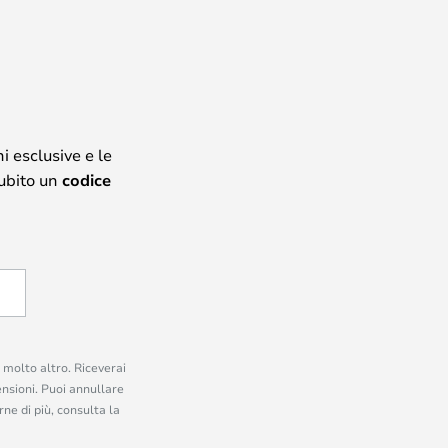
i esclusive e le
subito un
codice
e molto altro. Riceverai
ensioni. Puoi annullare
ne di più, consulta la