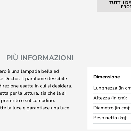
TUTTI I D
PRO
PIÙ INFORMAZIONI
ro è una lampada bella ed
Dimensione
 Doctor. Il paralume flessibile
irezione esatta in cui si desidera.
Lunghezza (in cm
a per la lettura, sia che la si
Altezza (in cm):
 preferito o sul comodino.
tte la luce e garantisce una luce
Diametro (in cm):
sign raffinato con un'espressione
Peso netto (kg):
amente all'arredamento scandinavo