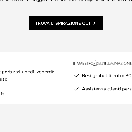
TROVA L'ISPIRAZIONE QUI
di apertura:Lunedì–venerdì:
Resi gratuititi entro 30
iuso
Assistenza clienti per
it