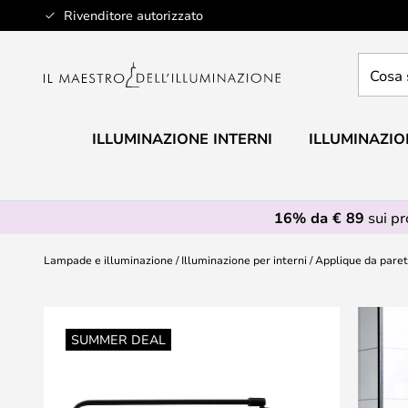
Salta
Rivenditore autorizzato
al
contenuto
Cosa
stai
cercan
ILLUMINAZIONE INTERNI
ILLUMINAZIO
16% da € 89
sui p
Lampade e illuminazione
Illuminazione per interni
Applique da pare
Vai
alla
SUMMER DEAL
fine
della