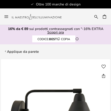
Oltre 100 marche di design
Salta
al
RCA
contenuto
16% da € 89
sui prodotti contrassegnati con “-16% EXTRA
Scopri ora
CODICE:
BEST
COPIA
Applique da parete
Vai
alla
fine
della
galleria
di
immagini