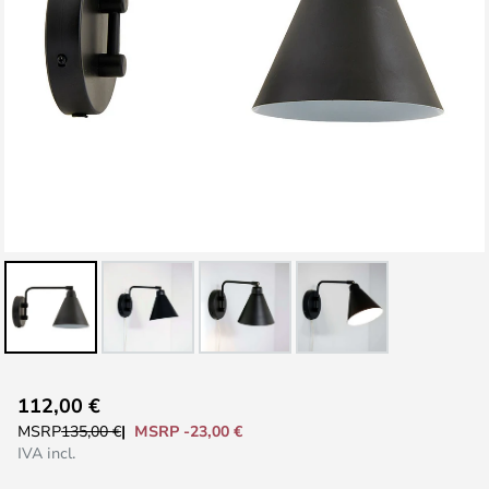
Vai
112,00 €
all'inizio
MSRP -23,00 €
MSRP
135,00 €
della
IVA incl.
galleria