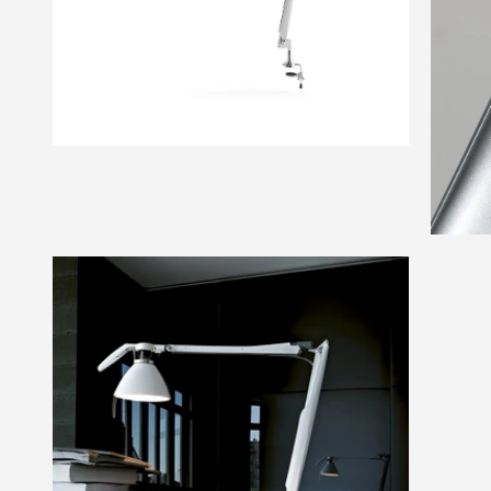
galleria
di
immagini