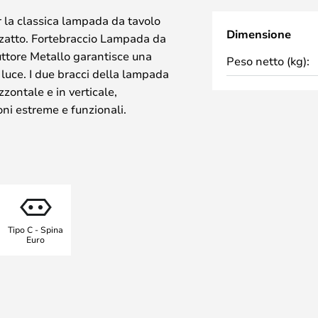
 la classica lampada da tavolo
Dimensione
zzatto. Fortebraccio Lampada da
uttore Metallo garantisce una
Peso netto (kg):
a luce. I due bracci della lampada
zontale e in verticale,
ni estreme e funzionali.
ostruita per essere facilmente
nia perfetta per l'ufficio dove si
 si legge. Con Fortebraccio è
 rapido e semplice per passare al
cegliere la lampada con base da
isponibile anche nella versione
Tipo C - Spina
Euro
ioni sono disponibili in tutti i