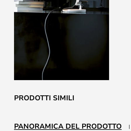
Vai
all'inizio
PRODOTTI SIMILI
della
galleria
di
immagini
PANORAMICA DEL PRODOTTO