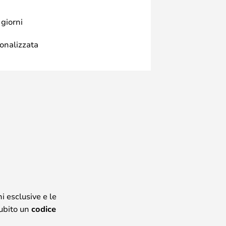
 giorni
sonalizzata
i esclusive e le
subito un
codice