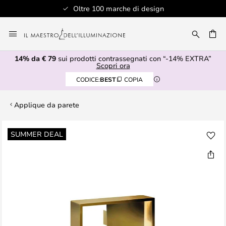
Oltre 100 marche di design
Salta
al
RCA
contenuto
14% da € 79
sui prodotti contrassegnati con “-14% EXTRA”
Scopri ora
CODICE:
BEST
COPIA
Applique da parete
Vai
SUMMER DEAL
alla
fine
della
galleria
di
immagini