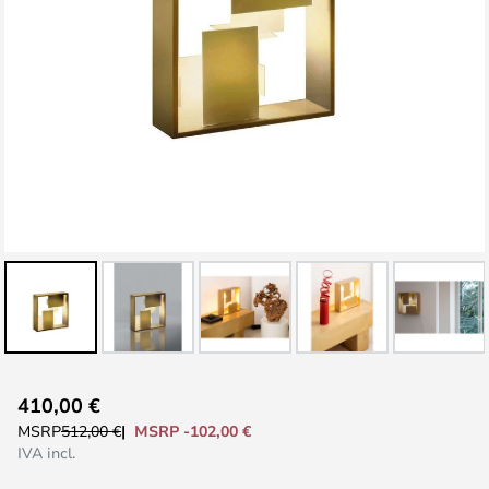
Vai
410,00 €
all'inizio
MSRP -102,00 €
MSRP
512,00 €
della
IVA incl.
galleria