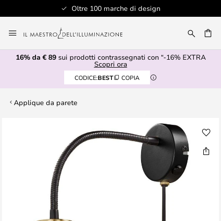
Oltre 100 marche di design
Salta
al
RCA
contenuto
16% da € 89
sui prodotti contrassegnati con “-16% EXTRA
Scopri ora
CODICE:
BEST
COPIA
Applique da parete
Vai
alla
fine
della
galleria
di
immagini