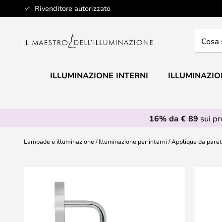
Salta
Rivenditore autorizzato
al
contenuto
Cosa
stai
cercan
ILLUMINAZIONE INTERNI
ILLUMINAZIO
16% da € 89
sui p
Lampade e illuminazione
Illuminazione per interni
Applique da pare
Vai
alla
fine
della