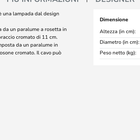
 è una lampada dal design
Dimensione
 da un paralume a rosetta in
Altezza (in cm):
braccio cromato di 11 cm.
Diametro (in cm):
mposta da un paralume in
rosone cromato. Il cavo può
Peso netto (kg):
ltezze da 20 a 220 cm.