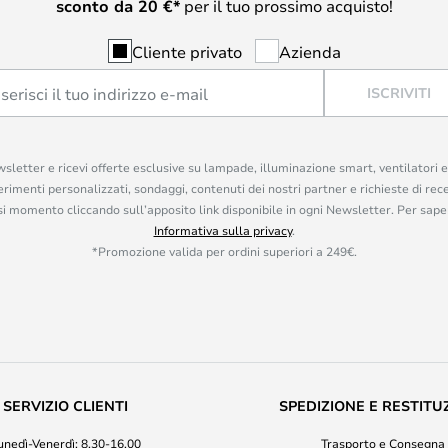
sconto da
20
€*
per il tuo prossimo acquisto!
Cliente privato
Azienda
ISCRIVITI
ewsletter e ricevi offerte esclusive su lampade, illuminazione smart, ventilatori 
rimenti personalizzati, sondaggi, contenuti dei nostri partner e richieste di rec
iasi momento cliccando sull’apposito link disponibile in ogni Newsletter. Per saper
Informativa sulla privacy
.
*Promozione valida per ordini superiori a 249€.
SERVIZIO CLIENTI
SPEDIZIONE E RESTITU
unedì-Venerdì: 8.30-16.00
Trasporto e Consegna