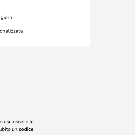
 giorni
sonalizzata
i esclusive e le
subito un
codice