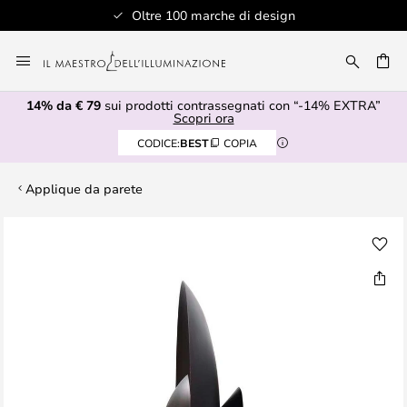
Oltre 100 marche di design
Salta
al
RCA
contenuto
14% da € 79
sui prodotti contrassegnati con “-14% EXTRA”
Scopri ora
CODICE:
BEST
COPIA
Applique da parete
Vai
alla
fine
della
galleria
di
immagini