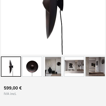
Vai
599,00 €
all'inizio
IVA incl.
della
galleria