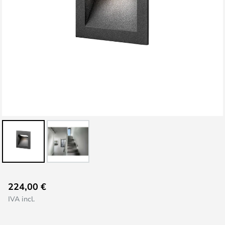
Vai
224,00 €
all'inizio
IVA incl.
della
galleria