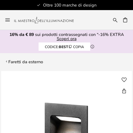
Oltre 100 marche di design
Salta
al
RCA
contenuto
16% da € 89
sui prodotti contrassegnati con “-16% EXTRA
Scopri ora
CODICE:
BEST
COPIA
Faretti da esterno
Vai
alla
fine
della
galleria
di
immagini