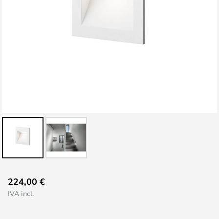
Vai
224,00 €
all'inizio
IVA incl.
della
galleria