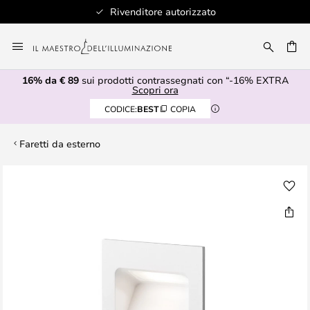
Rivenditore autorizzato
Salta
al
RCA
contenuto
16% da € 89
sui prodotti contrassegnati con “-16% EXTRA
Scopri ora
CODICE:
BEST
COPIA
Faretti da esterno
Vai
alla
fine
della
galleria
di
immagini