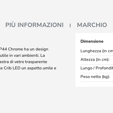
PIÙ INFORMAZIONI
MARCHIO
Dimensione
IP44 Chrome ha un design
Lunghezza (in cm
tile in vari ambienti. La
Altezza (in cm):
lastra di vetro trasparente
e Crib LED un aspetto umile e
Lungo / Profondit
ta. Ma nel momento in cui la si
Peso netto (kg):
tro e le luci LED nelle superfici
ro è stata trattata per distribuire
sotto, creando un doppio motivo
esa.
la lampada perfetta per l'uso
he la luce funzioni sempre, anche