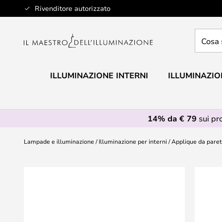
Salta
Rivenditore autorizzato
al
contenuto
Cosa
stai
cercan
ILLUMINAZIONE INTERNI
ILLUMINAZIO
14% da € 79
sui pr
Lampade e illuminazione
Illuminazione per interni
Applique da pare
Vai
alla
fine
della