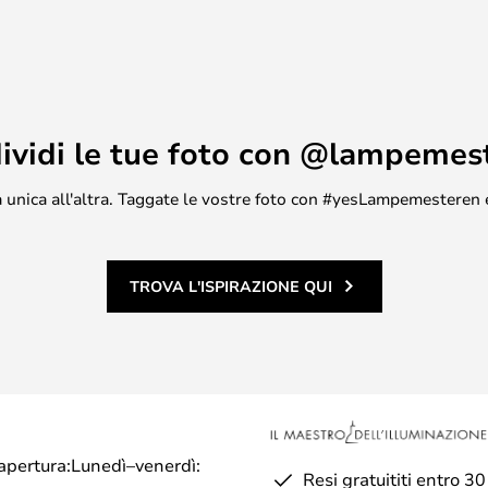
Sia da sola che in fila,
a un effetto magico e una forma
isponibile in una gamma di
er interni.
ividi le tue foto con @lampemes
asa unica all'altra. Taggate le vostre foto con #yesLampemesteren 
TROVA L'ISPIRAZIONE QUI
di apertura:Lunedì–venerdì:
Resi gratuititi entro 30