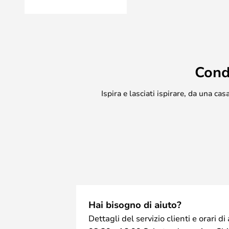
in condizioni atmosferiche avverse. 
l'Applique da Parete Crib LED don
minimalista.
L'Applique da Parete Crib LED è d
splendidi colori e in una versione p
Cond
Ispira e lasciati ispirare, da una c
Hai bisogno di aiuto?
Dettagli del servizio clienti e orari 