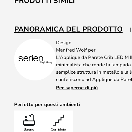
PRODOTTI SIMILI
PANORAMICA DEL PRODOTTO
Design
Manfred Wolf per
L'Applique da Parete Crib LED M 
minimalista che rende la lampada u
semplice struttura in metallo e la 
conferiscono ad Applique da Paret
discreto quando la lampada è spen
Per saperne di più
accende, il raffinato elemento in ve
lucide risplendono. La lastra di vet
Perfetto per questi ambienti
la luce in modo uniforme sopra e 
estetico quando la Lampada è acc
Il grado di protezione IP44 rende 
Bagno
Corridoio
all'aperto, in modo da garantire c