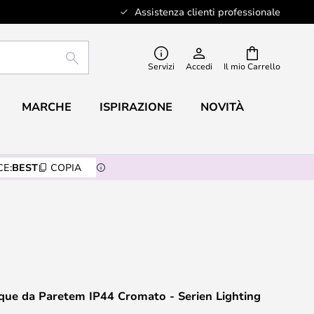
Assistenza clienti professionale
RICERCA
Servizi
Accedi
Il mio Carrello
MARCHE
ISPIRAZIONE
NOVITÀ
E:
BEST
COPIA
que da Paretem IP44 Cromato - Serien Lighting