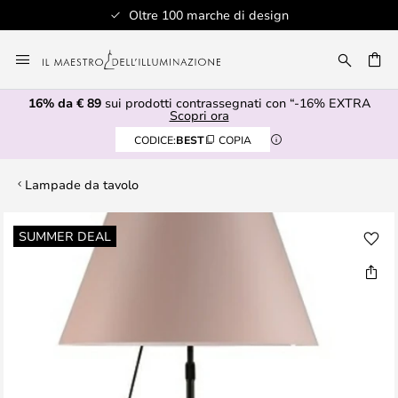
Oltre 100 marche di design
Salta
al
RCA
contenuto
16% da € 89
sui prodotti contrassegnati con “-16% EXTRA
Scopri ora
CODICE:
BEST
COPIA
Lampade da tavolo
Vai
SUMMER DEAL
alla
fine
della
galleria
di
immagini