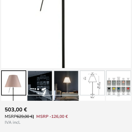
Vai
503,00 €
all'inizio
MSRP -126,00 €
MSRP
629,00 €
della
IVA incl.
galleria