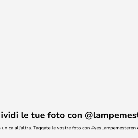
no facile da montare a parete e
ersi a seconda delle esigenze e
 utilizzata in camera da letto, in
altro luogo della casa in cui si
 e accogliente. L'applique Clam è
o ed eleganza a qualsiasi hotel o
illuminazione sofisticata e
ividi le tue foto con @lampemes
asa unica all'altra. Taggate le vostre foto con #yesLampemesteren 