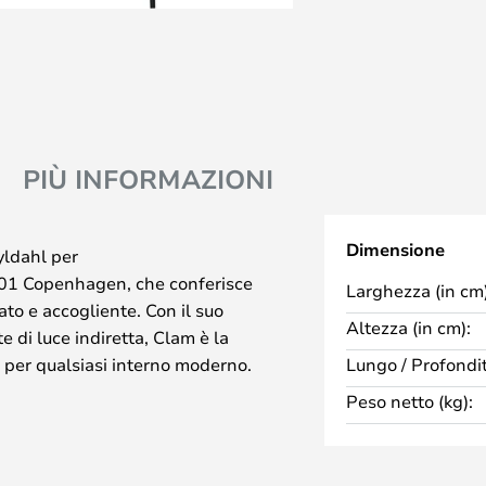
PIÙ INFORMAZIONI
Dimensione
ldahl per
101 Copenhagen, che conferisce
Larghezza (in cm)
ato e accogliente. Con il suo
Altezza (in cm):
 di luce indiretta, Clam è la
a per qualsiasi interno moderno.
Lungo / Profondit
ualità, questa lampada ha un
Peso netto (kg):
i adatta perfettamente a
ensioni e la forma della lampada
ndi che a quelli piccoli. Le