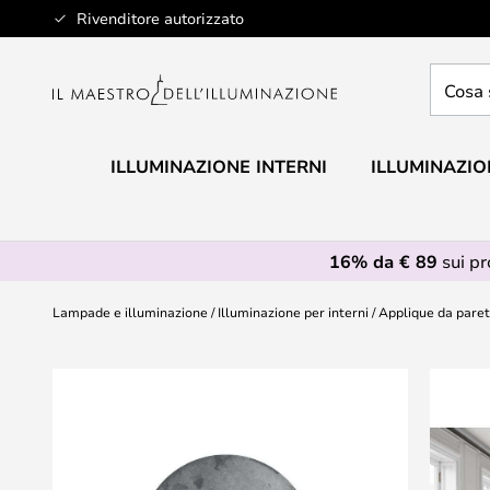
Salta
Rivenditore autorizzato
al
contenuto
Cosa
stai
cercan
ILLUMINAZIONE INTERNI
ILLUMINAZIO
16% da € 89
sui p
Lampade e illuminazione
Illuminazione per interni
Applique da pare
Vai
alla
fine
della