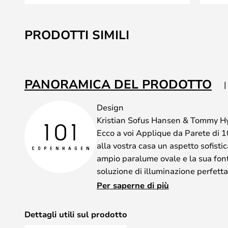
Vai
all'inizio
PRODOTTI SIMILI
della
galleria
di
immagini
PANORAMICA DEL PRODOTTO
Design
Kristian Sofus Hansen & Tommy Hy
Ecco a voi Applique da Parete di 
alla vostra casa un aspetto sofistic
ampio paralume ovale e la sua fonte
soluzione di illuminazione perfett
Realizzata con materiali di alta q
Per saperne di più
design semplice ed elegante che s
qualsiasi interno moderno. Le dim
Dettagli utili sul prodotto
la rendono adatta sia agli spazi gra