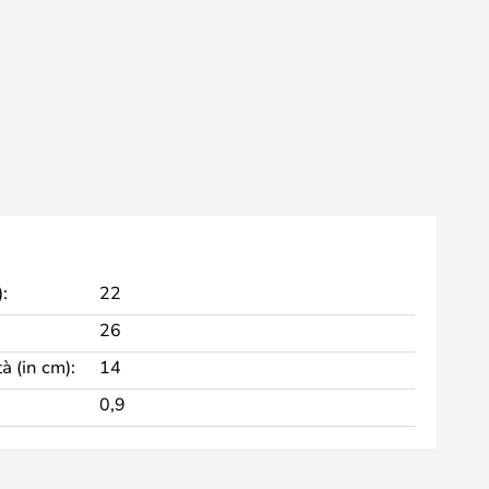
:
22
26
à (in cm):
14
0,9