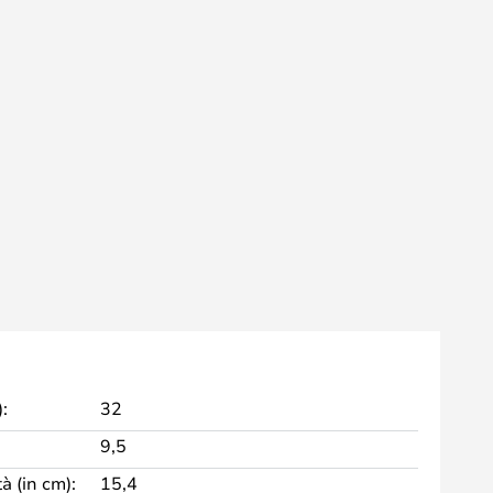
:
32
9,5
à (in cm):
15,4