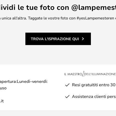
ividi le tue foto con @lampemes
asa unica all'altra. Taggate le vostre foto con #yesLampemesteren 
TROVA L'ISPIRAZIONE QUI
di apertura:Lunedì–venerdì:
Resi gratuititi entro 30
iuso
Assistenza clienti per
it