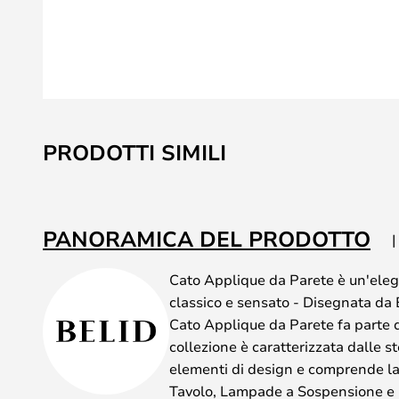
Vai
all'inizio
PRODOTTI SIMILI
della
galleria
di
immagini
PANORAMICA DEL PRODOTTO
Cato Applique da Parete è un'ele
classico e sensato - Disegnata da 
Cato Applique da Parete fa parte d
collezione è caratterizzata dalle st
elementi di design e comprende l
Tavolo, Lampade a Sospensione e u