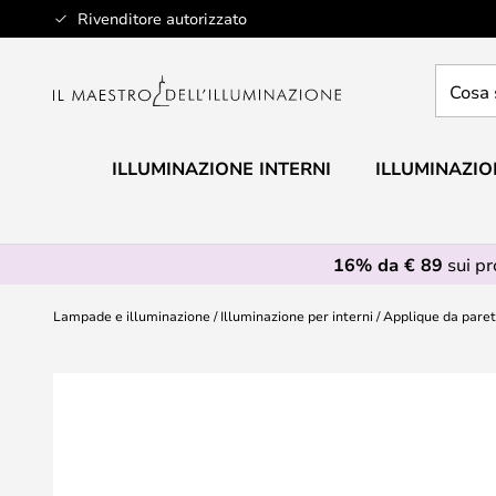
Salta
Rivenditore autorizzato
al
contenuto
Cosa
stai
cercan
ILLUMINAZIONE INTERNI
ILLUMINAZIO
16% da € 89
sui p
Lampade e illuminazione
Illuminazione per interni
Applique da pare
Vai
alla
fine
della