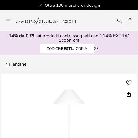
Oltre 100 marche di design
Salta
al
RCA
contenuto
14% da € 79
sui prodotti contrassegnati con “-14% EXTRA”
Scopri ora
CODICE:
BEST
COPIA
Piantane
Vai
alla
fine
della
galleria
di
immagini