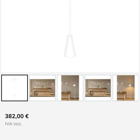
Vai
382,00 €
all'inizio
IVA incl.
della
galleria