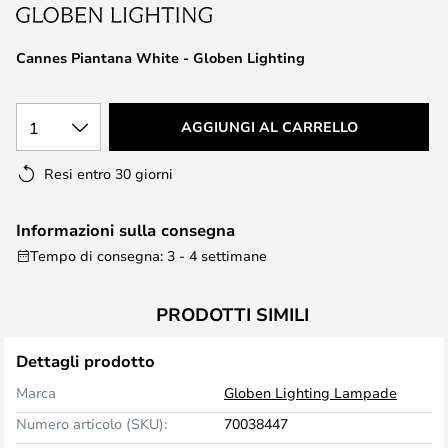
di
immagini
Cannes Piantana White - Globen Lighting
1
AGGIUNGI AL CARRELLO
Resi entro 30 giorni
Informazioni sulla consegna
Tempo di consegna: 3 - 4 settimane
PRODOTTI SIMILI
Dettagli prodotto
Marca
Globen Lighting Lampade
Numero articolo (SKU):
70038447