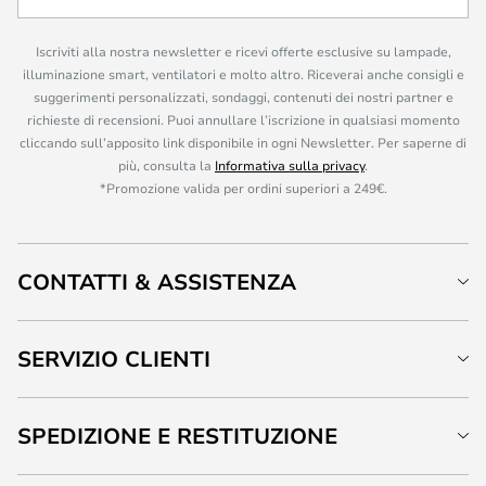
Iscriviti alla nostra newsletter e ricevi offerte esclusive su lampade,
illuminazione smart, ventilatori e molto altro. Riceverai anche consigli e
suggerimenti personalizzati, sondaggi, contenuti dei nostri partner e
richieste di recensioni. Puoi annullare l’iscrizione in qualsiasi momento
cliccando sull’apposito link disponibile in ogni Newsletter. Per saperne di
più, consulta la
Informativa sulla privacy
.
*Promozione valida per ordini superiori a 249€.
CONTATTI & ASSISTENZA
SERVIZIO CLIENTI
SPEDIZIONE E RESTITUZIONE