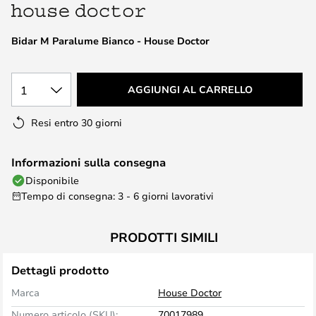
di
immagini
Bidar M Paralume Bianco - House Doctor
1
AGGIUNGI AL CARRELLO
Resi entro 30 giorni
Informazioni sulla consegna
Disponibile
Tempo di consegna: 3 - 6 giorni lavorativi
PRODOTTI SIMILI
Dettagli prodotto
Marca
House Doctor
Numero articolo (SKU):
70017989