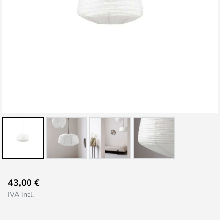
Vai
43,00 €
all'inizio
IVA incl.
della
galleria