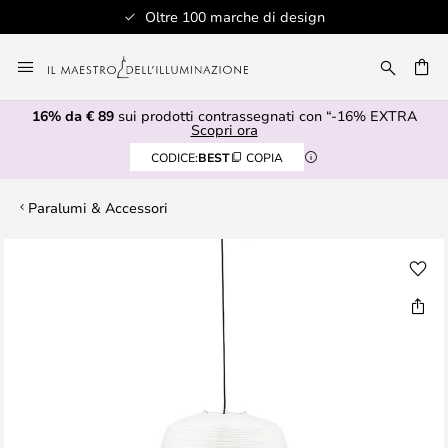
Oltre 100 marche di design
Salta
al
RCA
contenuto
16% da € 89
sui prodotti contrassegnati con “-16% EXTRA
Scopri ora
CODICE:
BEST
COPIA
Paralumi & Accessori
Vai
alla
fine
della
galleria
di
immagini