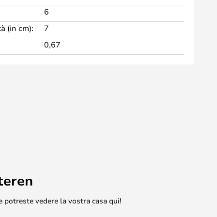
6
à (in cm):
7
0,67
teren
e potreste vedere la vostra casa qui!