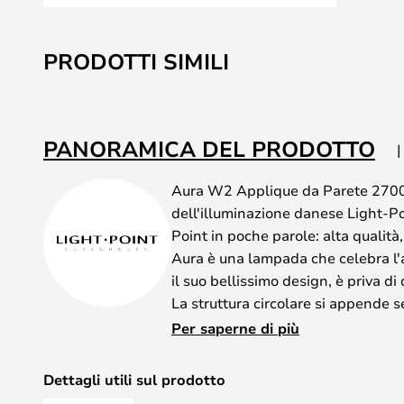
Vai
all'inizio
PRODOTTI SIMILI
della
galleria
di
immagini
PANORAMICA DEL PRODOTTO
Aura W2 Applique da Parete 2700
dell'illuminazione danese Light-P
Point in poche parole: alta qualità,
Aura è una lampada che celebra l'a
il suo bellissimo design, è priva di 
La struttura circolare si appende 
di una sorgente luminosa a LED in
Per saperne di più
diverse varianti: oltre alle Appliq
regolazione della temperatura, so
Dettagli utili sul prodotto
Sospensione. Utilizzate Aura nel co