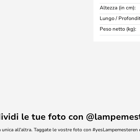
Qualunque sia la vostra scelta,
Altezza (in cm):
ione a parete elegante per molti
Lungo / Profondit
ada è dotata di Interruttore
Peso netto (kg):
tra 2700K e 3000K, in modo da
luce bianco caldo e bianco
ividi le tue foto con @lampemes
asa unica all'altra. Taggate le vostre foto con #yesLampemesteren 