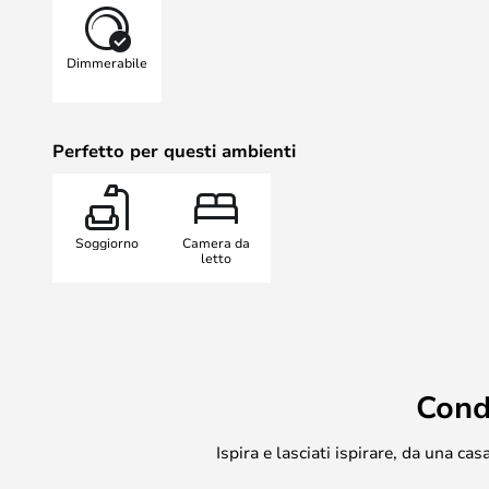
camera da letto della vostra casa. 
avrete la garanzia di un'illuminaz
Dimmerabile
anni.
Si prega di notare che questa lamp
Kelvin, che consente di regolare 
Perfetto per questi ambienti
poter scegliere tra il colore della 
naturale.
Soggiorno
Camera da
letto
Cond
Ispira e lasciati ispirare, da una c