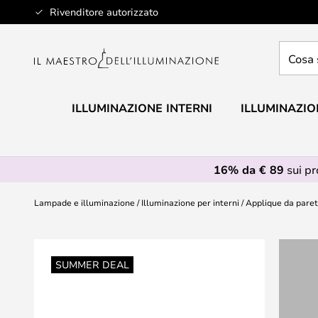
Salta
Rivenditore autorizzato
al
contenuto
Cosa
stai
cercan
ILLUMINAZIONE INTERNI
ILLUMINAZIO
16% da € 89
sui p
Lampade e illuminazione
Illuminazione per interni
Applique da pare
Vai
alla
SUMMER DEAL
fine
della