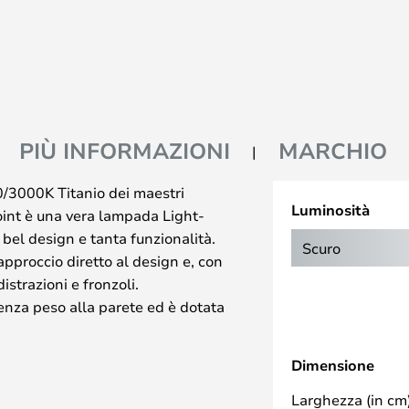
PIÙ INFORMAZIONI
MARCHIO
/3000K Titanio dei maestri
Luminosità
oint è una vera lampada Light-
 bel design e tanta funzionalità.
Scuro
pproccio diretto al design e, con
distrazioni e fronzoli.
senza peso alla parete ed è dotata
tegrata. La serie Aura comprende
ue da Parete con e senza
Dimensione
no disponibili anche Lampade a
rridoio, nel soggiorno o nella
Larghezza (in cm)