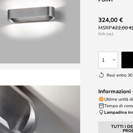
324,00 €
MSRP
422,00 €
IVA incl.
1
Resi entro 30
Informazioni
Ultime unità d
Tempo di conse
Lampadina in
TUTTI I D
PRO