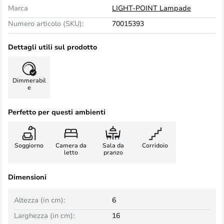
Marca
LIGHT-POINT Lampade
Numero articolo (SKU):
70015393
Dettagli utili sul prodotto
Dimmerabil
e
Perfetto per questi ambienti
Soggiorno
Camera da
Sala da
Corridoio
letto
pranzo
Dimensioni
Altezza (in cm):
6
Larghezza (in cm):
16