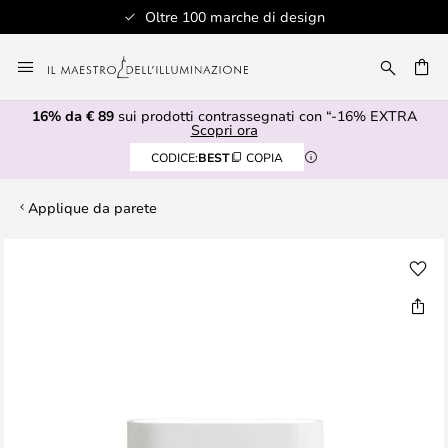
Oltre 100 marche di design
Salta
al
RCA
contenuto
16% da € 89
sui prodotti contrassegnati con “-16% EXTRA
Scopri ora
CODICE:
BEST
COPIA
Applique da parete
Vai
alla
fine
della
galleria
di
immagini