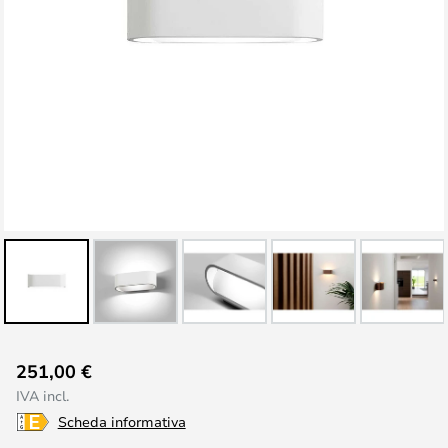
Vai
251,00 €
all'inizio
IVA incl.
della
Scheda informativa
galleria