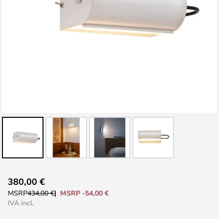
Vai
380,00 €
all'inizio
MSRP -54,00 €
MSRP
434,00 €
della
IVA incl.
galleria