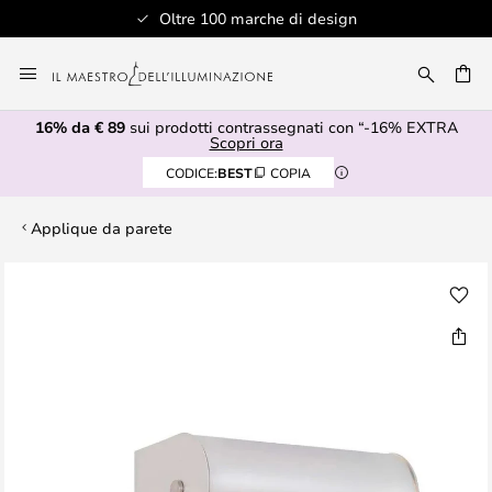
Oltre 100 marche di design
Salta
al
RCA
contenuto
16% da € 89
sui prodotti contrassegnati con “-16% EXTRA
Scopri ora
CODICE:
BEST
COPIA
Applique da parete
Vai
alla
fine
della
galleria
di
immagini