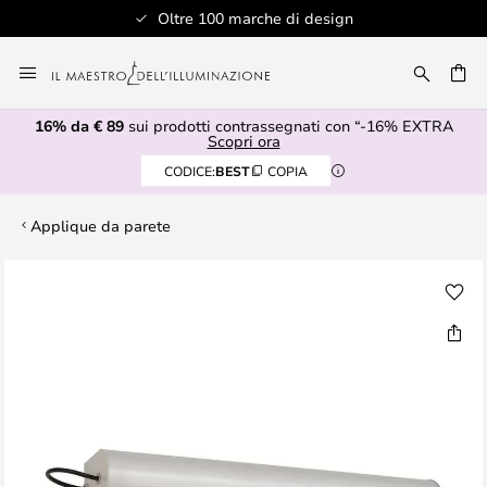
Oltre 100 marche di design
Salta
al
RCA
contenuto
16% da € 89
sui prodotti contrassegnati con “-16% EXTRA
Scopri ora
CODICE:
BEST
COPIA
Applique da parete
Vai
alla
fine
della
galleria
di
immagini