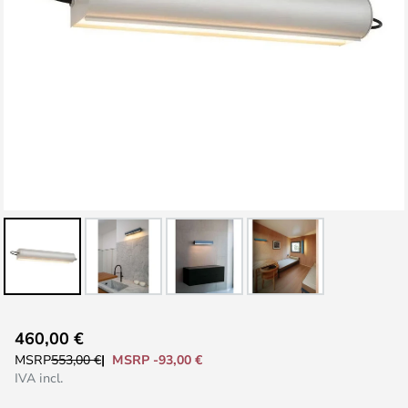
Vai
460,00 €
all'inizio
MSRP -93,00 €
MSRP
553,00 €
della
IVA incl.
galleria