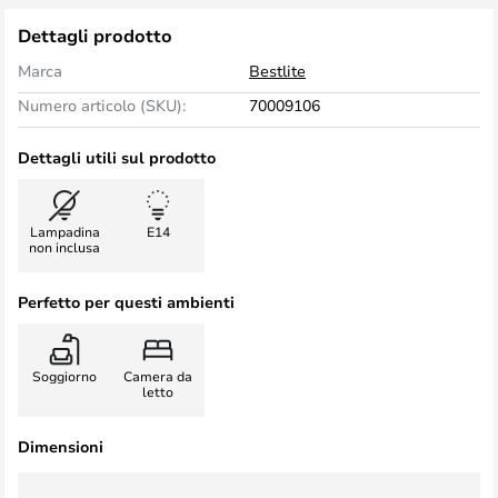
Dettagli prodotto
Marca
Bestlite
Numero articolo (SKU):
70009106
Dettagli utili sul prodotto
Lampadina
E14
non inclusa
Perfetto per questi ambienti
Soggiorno
Camera da
letto
Dimensioni