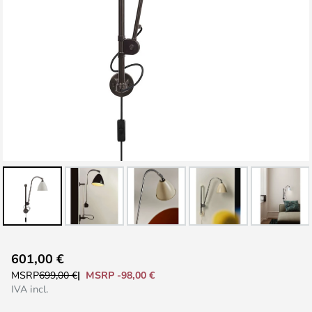
Vai
601,00 €
all'inizio
MSRP -98,00 €
MSRP
699,00 €
della
IVA incl.
galleria