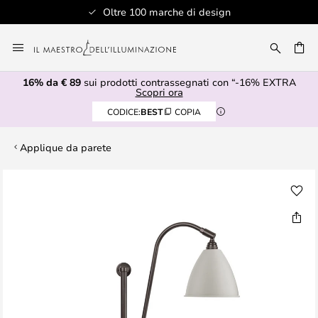
Oltre 100 marche di design
Salta
al
RCA
contenuto
16% da € 89
sui prodotti contrassegnati con “-16% EXTRA
Scopri ora
CODICE:
BEST
COPIA
Applique da parete
Vai
alla
fine
della
galleria
di
immagini