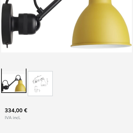
Vai
334,00 €
all'inizio
IVA incl.
della
galleria