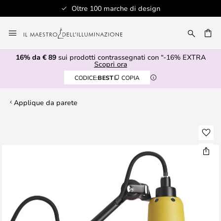
Oltre 100 marche di design
Salta
al
RCA
contenuto
16% da € 89
sui prodotti contrassegnati con “-16% EXTRA
Scopri ora
CODICE:
BEST
COPIA
Applique da parete
Vai
alla
fine
della
galleria
di
immagini