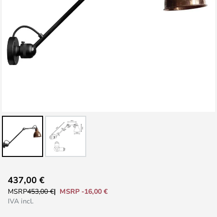
Vai
437,00 €
all'inizio
MSRP -16,00 €
MSRP
453,00 €
della
IVA incl.
galleria