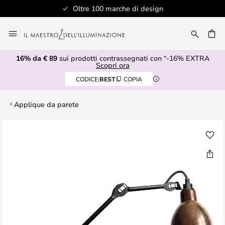
Oltre 100 marche di design
Salta
al
RCA
contenuto
16% da € 89
sui prodotti contrassegnati con “-16% EXTRA
Scopri ora
CODICE:
BEST
COPIA
Applique da parete
Vai
alla
fine
della
galleria
di
immagini