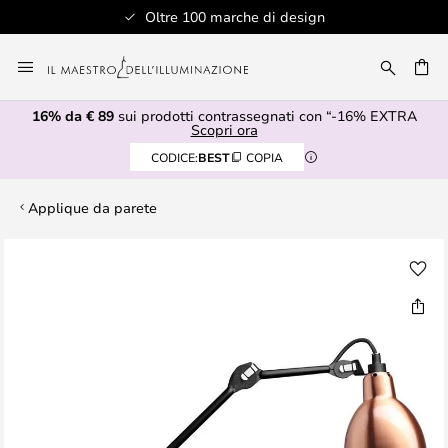
Oltre 100 marche di design
Salta
al
RCA
contenuto
16% da € 89
sui prodotti contrassegnati con “-16% EXTRA
Scopri ora
CODICE:
BEST
COPIA
Applique da parete
Vai
alla
fine
della
galleria
di
immagini