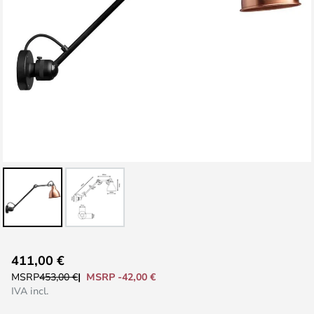
Vai
411,00 €
all'inizio
MSRP -42,00 €
MSRP
453,00 €
della
IVA incl.
galleria