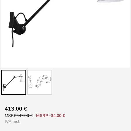
Vai
413,00 €
all'inizio
MSRP -34,00 €
MSRP
447,00 €
della
IVA incl.
galleria