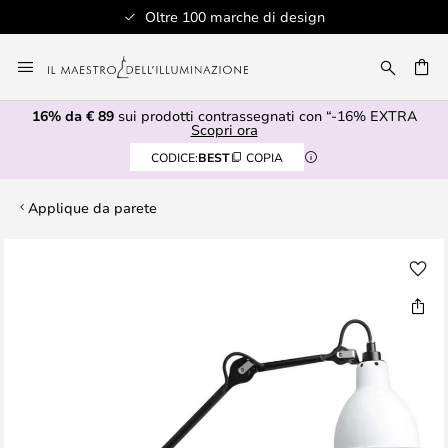
Oltre 100 marche di design
Salta
al
RCA
contenuto
16% da € 89
sui prodotti contrassegnati con “-16% EXTRA
Scopri ora
CODICE:
BEST
COPIA
Applique da parete
Vai
alla
fine
della
galleria
di
immagini