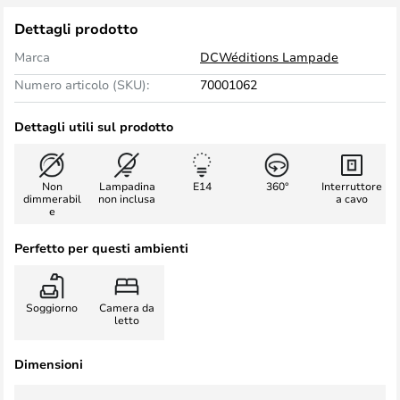
Dettagli prodotto
Marca
DCWéditions Lampade
Numero articolo (SKU):
70001062
Dettagli utili sul prodotto
Non
Lampadina
E14
360°
Interruttore
dimmerabil
non inclusa
a cavo
e
Perfetto per questi ambienti
Soggiorno
Camera da
letto
Dimensioni