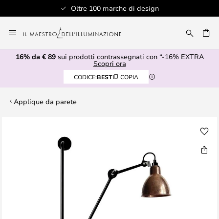
Oltre 100 marche di design
Salta
al
RCA
contenuto
16% da € 89
sui prodotti contrassegnati con “-16% EXTRA
Scopri ora
CODICE:
BEST
COPIA
Applique da parete
Vai
alla
fine
della
galleria
di
immagini