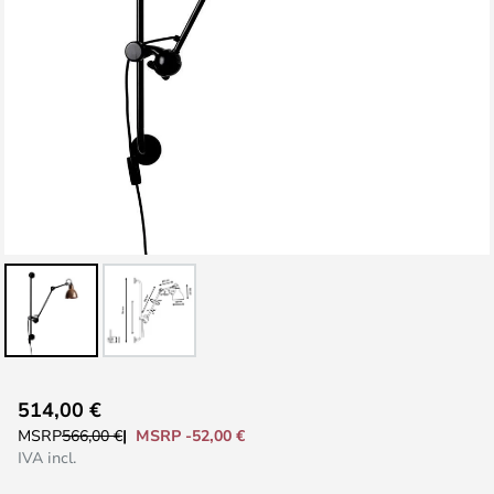
Vai
514,00 €
all'inizio
MSRP -52,00 €
MSRP
566,00 €
della
IVA incl.
galleria