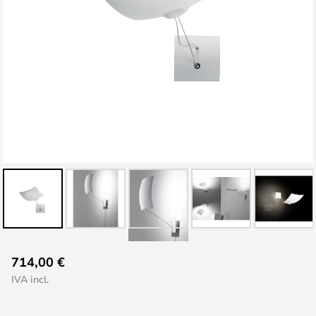
Vai
714,00 €
all'inizio
IVA incl.
della
galleria