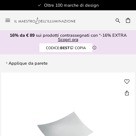
Oltre 100 marche di design
Salta
al
RCA
contenuto
16% da € 89
sui prodotti contrassegnati con “-16% EXTRA
Scopri ora
CODICE:
BEST
COPIA
Applique da parete
Vai
alla
fine
della
galleria
di
immagini