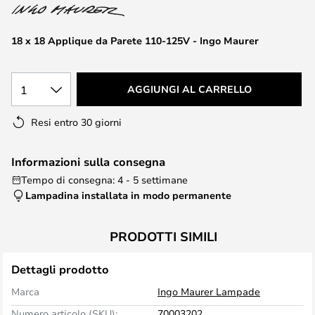
di
immagini
18 x 18 Applique da Parete 110-125V - Ingo Maurer
1
AGGIUNGI AL CARRELLO
Resi entro 30 giorni
Informazioni sulla consegna
Tempo di consegna: 4 - 5 settimane
Lampadina installata in modo permanente
PRODOTTI SIMILI
Dettagli prodotto
Marca
Ingo Maurer Lampade
Numero articolo (SKU):
70003202