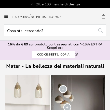
Oltre 100 marche di design
Salta
al
RCA
contenuto
Cosa
RICE
stai
cercando?
16% da € 89
sui prodotti contrassegnati con “-16% EXTRA
Scopri ora
CODICE:
BEST
COPIA
Mater - La bellezza dei materiali naturali