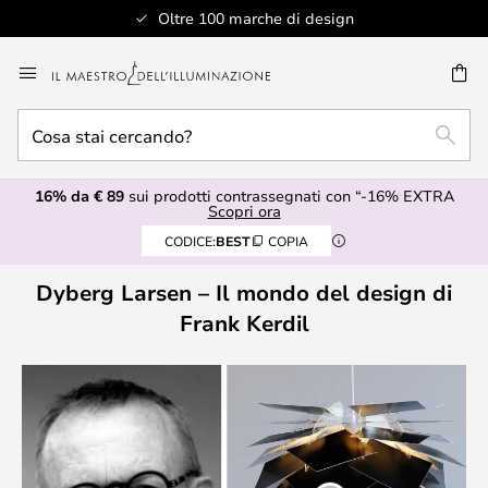
Oltre 100 marche di design
Salta
al
RCA
contenuto
Cosa
RICE
stai
cercando?
16% da € 89
sui prodotti contrassegnati con “-16% EXTRA
Scopri ora
CODICE:
BEST
COPIA
Dyberg Larsen – Il mondo del design di
Frank Kerdil