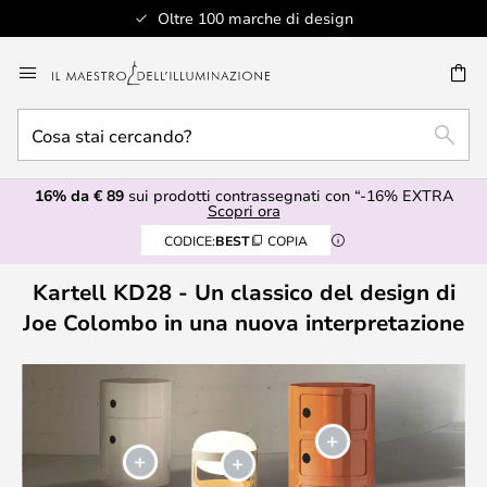
Oltre 100 marche di design
Salta
al
RCA
contenuto
Cosa
RICE
stai
cercando?
16% da € 89
sui prodotti contrassegnati con “-16% EXTRA
Scopri ora
CODICE:
BEST
COPIA
Kartell KD28 - Un classico del design di
Joe Colombo in una nuova interpretazione