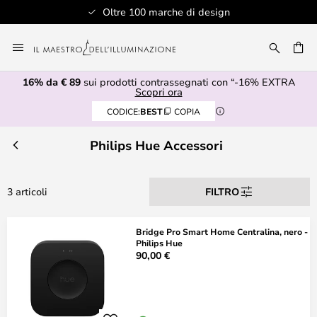
Oltre 100 marche di design
Salta
al
RCA
contenuto
16% da € 89
sui prodotti contrassegnati con “-16% EXTRA
Scopri ora
CODICE:
BEST
COPIA
Philips Hue Accessori
3 articoli
FILTRO
Bridge Pro Smart Home Centralina, nero -
Philips Hue
90,00 €