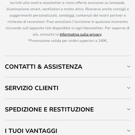
Iscriviti alla nostra newsletter e ricevi offerte esclusive su lampade,
illuminazione smart, ventilatori e molto altro. Riceverai anche consigli e
suggerimenti personalizzati, sondaggi, contenuti dei nostri partner e
richieste di recensioni. Puoi annullare l’iscrizione in qualsiasi momento
cliccando sull’apposito link disponibile in ogni Newsletter. Per saperne di
più, consulta la
Informativa sulla privacy
.
*Promozione valida per ordini superiori a 249€.
CONTATTI & ASSISTENZA
SERVIZIO CLIENTI
SPEDIZIONE E RESTITUZIONE
I TUOI VANTAGGI