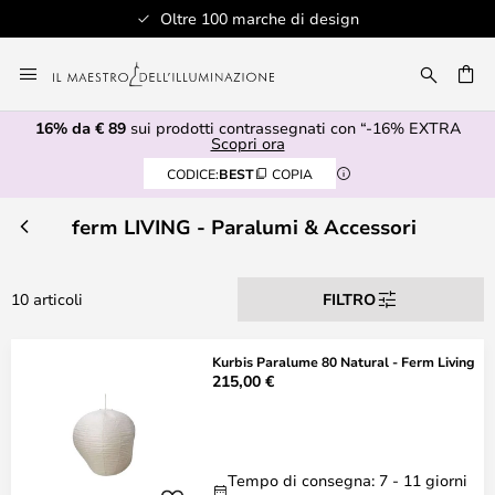
Oltre 100 marche di design
Salta
al
RCA
contenuto
16% da € 89
sui prodotti contrassegnati con “-16% EXTRA
Scopri ora
CODICE:
BEST
COPIA
ferm LIVING - Paralumi & Accessori
10 articoli
FILTRO
Kurbis Paralume 80 Natural - Ferm Living
215,00 €
Tempo di consegna: 7 - 11 giorni