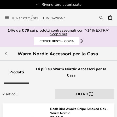
Rivenditore autorizzato
Salta
al
RCA
contenuto
14% da € 79
sui prodotti contrassegnati con “-14% EXTRA”
Scopri ora
CODICE:
BEST
COPIA
Warm Nordic Accessori per la Casa
Di più su Warm Nordic Accessori per la
Prodotti
Casa
7 articoli
FILTRO
Beak Bird Awake Snipe Smoked Oak -
Warm Nordic