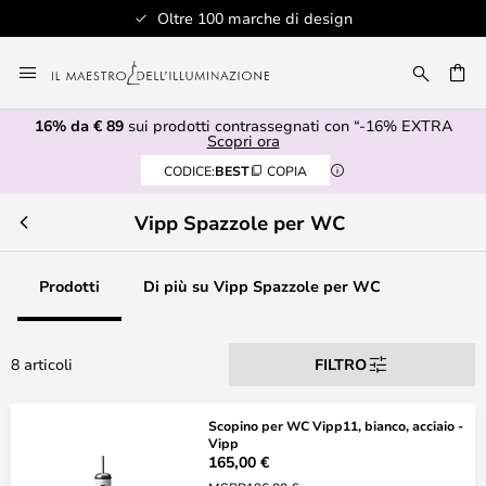
Oltre 100 marche di design
Salta
al
RCA
contenuto
16% da € 89
sui prodotti contrassegnati con “-16% EXTRA
Scopri ora
CODICE:
BEST
COPIA
Vipp Spazzole per WC
Prodotti
Di più su Vipp Spazzole per WC
8 articoli
FILTRO
Scopino per WC Vipp11, bianco, acciaio -
Vipp
165,00 €