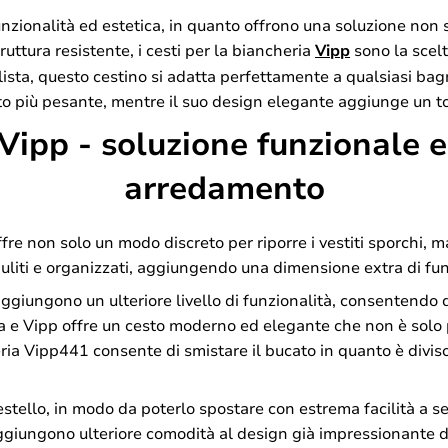
funzionalità ed estetica, in quanto offrono una soluzione non
struttura resistente, i cesti per la biancheria
Vipp
sono la scelt
lista, questo cestino si adatta perfettamente a qualsiasi bag
to più pesante, mentre il suo design elegante aggiunge un toc
ipp - soluzione funzionale e
arredamento
fre non solo un modo discreto per riporre i vestiti sporchi, 
 puliti e organizzati, aggiungendo una dimensione extra di fun
aggiungono un ulteriore livello di funzionalità, consentendo di
sa e Vipp offre un cesto moderno ed elegante che non è solo
heria Vipp441 consente di smistare il bucato in quanto è diviso
estello, in modo da poterlo spostare con estrema facilità a 
giungono ulteriore comodità al design già impressionante del 