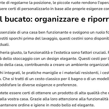
te di regolarne la posizione, le piccole ruote rendono l'ope
ssere certi di personalizzarlo in base alle proprie esigenze co
il bucato: organizzare e riporr
essenziale di una casa ben funzionante e svolgono un ruolo f
stiti sporchi prima del lavaggio, questi cestini sono disponibil
duali.
cheria giusto, la funzionalità e l'estetica sono fattori crucia
tà dello stoccaggio con un design elegante. Questi cesti per 
o della casa, contribuendo a creare un ambiente organizzat
 integrati, le pratiche maniglie e i materiali resistenti, i ce
a. Che si tratti di un cesto classico per il bagno o di un mod
oddisfare le diverse esigenze e preferenze.
tete essere certi di ottenere un prodotto di alta qualità che
a vostra casa. Grazie alla loro attenzione alla funzionalità e
mantenere ordine e igiene in modo bello ed elegante.