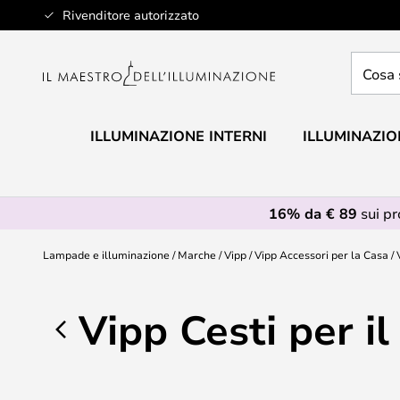
Salta
Rivenditore autorizzato
al
contenuto
Cosa
stai
cercan
ILLUMINAZIONE INTERNI
ILLUMINAZIO
16% da € 89
sui p
Lampade e illuminazione
Marche
Vipp
Vipp Accessori per la Casa
Vipp Cesti per i