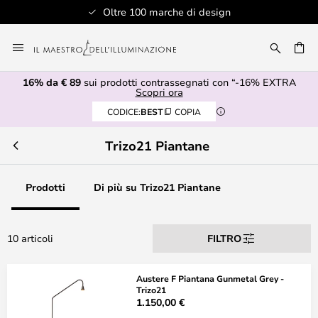
Oltre 100 marche di design
Salta
al
RCA
contenuto
16% da € 89
sui prodotti contrassegnati con “-16% EXTRA
Scopri ora
CODICE:
BEST
COPIA
Trizo21 Piantane
Prodotti
Di più su Trizo21 Piantane
10 articoli
FILTRO
Austere F Piantana Gunmetal Grey -
Trizo21
1.150,00 €