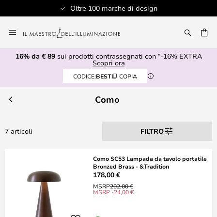
Oltre 100 marche di design
Salta
al
RCA
contenuto
16% da € 89
sui prodotti contrassegnati con “-16% EXTRA
Scopri ora
CODICE:
BEST
COPIA
Como
7 articoli
FILTRO
Como SC53 Lampada da tavolo portatile
Bronzed Brass - &Tradition
178,00 €
MSRP
202,00 €
MSRP -24,00 €