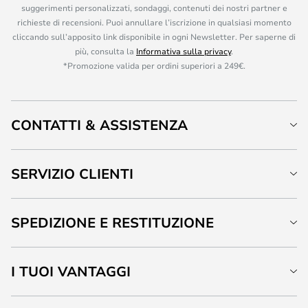
suggerimenti personalizzati, sondaggi, contenuti dei nostri partner e
richieste di recensioni. Puoi annullare l’iscrizione in qualsiasi momento
cliccando sull’apposito link disponibile in ogni Newsletter. Per saperne di
più, consulta la
Informativa sulla privacy
.
*Promozione valida per ordini superiori a 249€.
CONTATTI & ASSISTENZA
SERVIZIO CLIENTI
SPEDIZIONE E RESTITUZIONE
I TUOI VANTAGGI