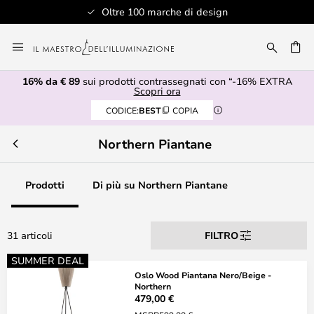
Oltre 100 marche di design
Salta
al
RCA
contenuto
16% da € 89
sui prodotti contrassegnati con “-16% EXTRA
Scopri ora
CODICE:
BEST
COPIA
Northern Piantane
Prodotti
Di più su Northern Piantane
31 articoli
FILTRO
SUMMER DEAL
Oslo Wood Piantana Nero/Beige -
Northern
479,00 €