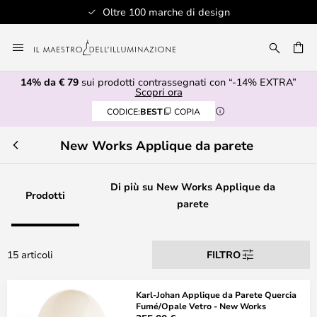
Oltre 100 marche di design
Salta
al
RCA
contenuto
14% da € 79
sui prodotti contrassegnati con “-14% EXTRA”
Scopri ora
CODICE:
BEST
COPIA
New Works Applique da parete
Di più su New Works Applique da
Prodotti
parete
15 articoli
FILTRO
Karl-Johan Applique da Parete Quercia
Fumé/Opale Vetro - New Works