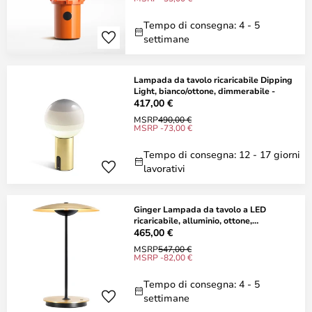
Tempo di consegna: 4 - 5
settimane
Lampada da tavolo ricaricabile Dipping
Light, bianco/ottone, dimmerabile -
417,00 €
MSRP
490,00 €
MSRP -73,00 €
Tempo di consegna: 12 - 17 giorni
lavorativi
Ginger Lampada da tavolo a LED
ricaricabile, alluminio, ottone,
dimmerabile -
465,00 €
MSRP
547,00 €
MSRP -82,00 €
Tempo di consegna: 4 - 5
settimane