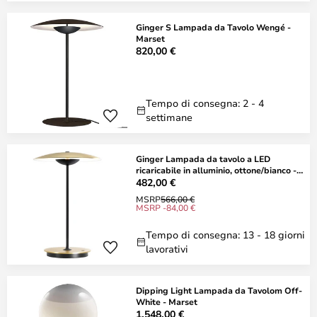
Ginger S Lampada da Tavolo Wengé -
Marset
820,00 €
Tempo di consegna: 2 - 4
settimane
Ginger Lampada da tavolo a LED
ricaricabile in alluminio, ottone/bianco -
MARSET
482,00 €
MSRP
566,00 €
MSRP -84,00 €
Tempo di consegna: 13 - 18 giorni
lavorativi
Dipping Light Lampada da Tavolom Off-
White - Marset
1.548,00 €