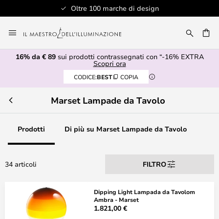
Oltre 100 marche di design
Salta
al
RCA
contenuto
16% da € 89
sui prodotti contrassegnati con “-16% EXTRA
Scopri ora
CODICE:
BEST
COPIA
Marset Lampade da Tavolo
Prodotti
Di più su Marset Lampade da Tavolo
34 articoli
FILTRO
Dipping Light Lampada da Tavolom
Ambra - Marset
1.821,00 €