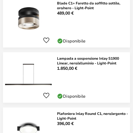
Blade C1+ Faretto da soffitto sottile,
oro/nero - Light-Point
489,00 €
Disponibile
Lampada a sospensione Inlay S1900
Linear, nero/alluminio - Light-Point
1.850,00 €
Disponibile
Plafoniera Inlay Round C1, nero/argento -
Light-Point
396,00 €