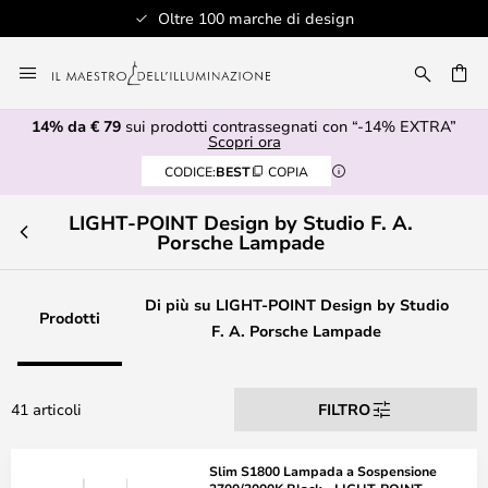
Oltre 100 marche di design
Salta
al
RCA
contenuto
14% da € 79
sui prodotti contrassegnati con “-14% EXTRA”
Scopri ora
CODICE:
BEST
COPIA
LIGHT-POINT Design by Studio F. A.
Porsche Lampade
Di più su LIGHT-POINT Design by Studio
Prodotti
F. A. Porsche Lampade
41 articoli
FILTRO
Slim S1800 Lampada a Sospensione