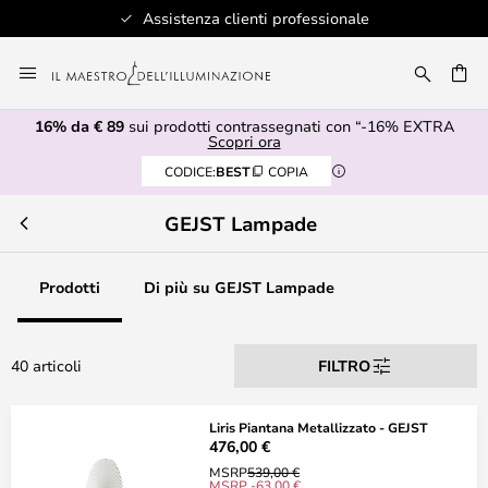
Assistenza clienti professionale
Salta
al
RCA
contenuto
16% da € 89
sui prodotti contrassegnati con “-16% EXTRA
Scopri ora
CODICE:
BEST
COPIA
GEJST Lampade
Prodotti
Di più su GEJST Lampade
40 articoli
FILTRO
Liris Piantana Metallizzato - GEJST
476,00 €
MSRP
539,00 €
MSRP -63,00 €