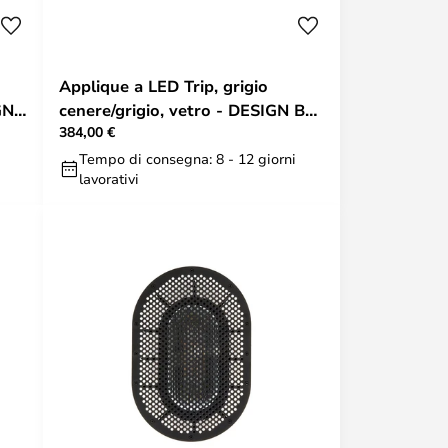
Applique a LED Trip, grigio
GN
cenere/grigio, vetro - DESIGN BY
384,00 €
US
Tempo di consegna: 8 - 12 giorni
lavorativi