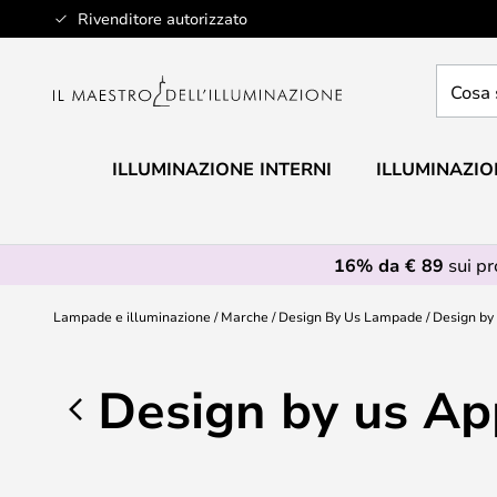
Salta
Rivenditore autorizzato
al
contenuto
Cosa
stai
cercan
ILLUMINAZIONE INTERNI
ILLUMINAZIO
16% da € 89
sui p
Lampade e illuminazione
Marche
Design By Us Lampade
Design by
Design by us Ap