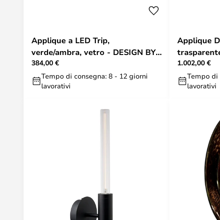
Applique a LED Trip,
Applique D
verde/ambra, vetro - DESIGN BY
trasparent
384,00 €
1.002,00 €
US
BY US
Tempo di consegna: 8 - 12 giorni
Tempo di 
lavorativi
lavorativi