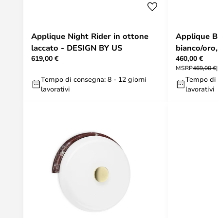
Applique Night Rider in ottone
Applique B
laccato - DESIGN BY US
bianco/oro
619,00 €
460,00 €
BY US
MSRP
469,00 €
Tempo di consegna: 8 - 12 giorni
Tempo di 
lavorativi
lavorativi