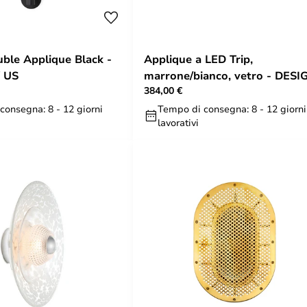
uble Applique Black -
Applique a LED Trip,
 US
marrone/bianco, vetro - DESI
384,00 €
BY US
consegna: 8 - 12 giorni
Tempo di consegna: 8 - 12 giorni
lavorativi