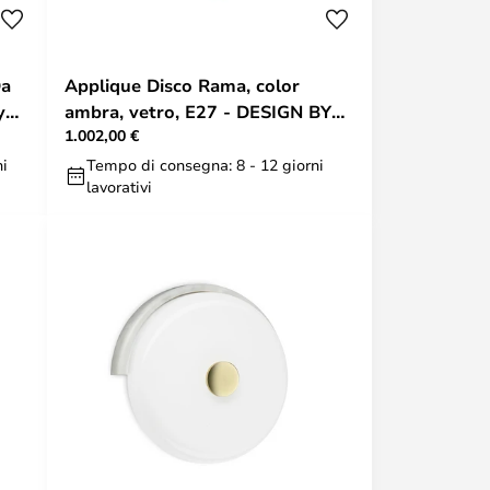
Da
Applique Disco Rama, color
y
ambra, vetro, E27 - DESIGN BY
1.002,00 €
US
ni
Tempo di consegna: 8 - 12 giorni
lavorativi