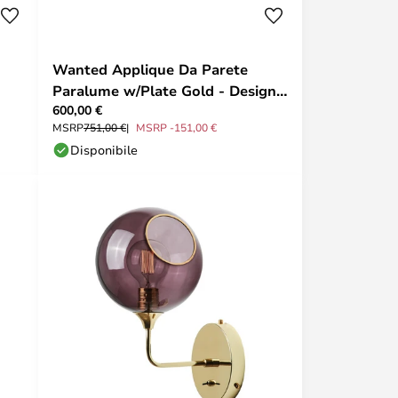
Wanted Applique Da Parete
Paralume w/Plate Gold - Design
600,00 €
By Us
MSRP
751,00 €
MSRP -151,00 €
Disponibile