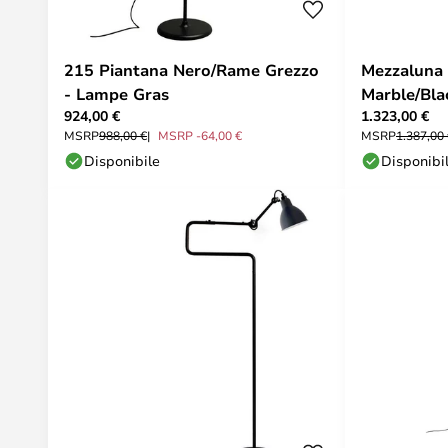
215 Piantana Nero/Rame Grezzo
Mezzaluna
- Lampe Gras
Marble/Bl
924,00 €
1.323,00 €
MSRP
988,00 €
MSRP -64,00 €
MSRP
1.387,00
Disponibile
Disponibi