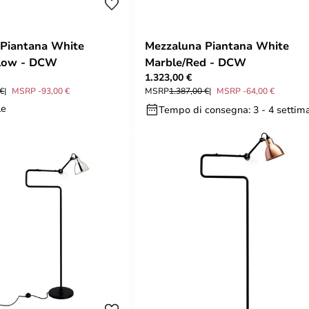
 Piantana White
Mezzaluna Piantana White
llow - DCW
Marble/Red - DCW
1.323,00 €
 €
MSRP -93,00 €
MSRP
1.387,00 €
MSRP -64,00 €
le
Tempo di consegna: 3 - 4 settim