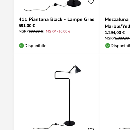
411 Piantana Black - Lampe Gras
Mezzaluna
591,00 €
Marble/Ye
MSRP
607,00 €
MSRP -16,00 €
1.294,00 €
MSRP
1.387,00
Disponibile
Disponibi