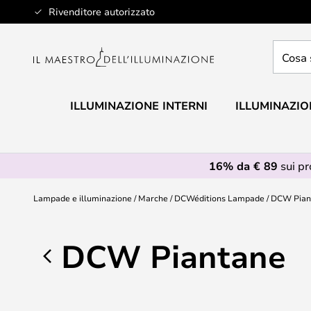
Salta
Rivenditore autorizzato
al
contenuto
Cosa
stai
cercan
ILLUMINAZIONE INTERNI
ILLUMINAZIO
16% da € 89
sui p
Lampade e illuminazione
Marche
DCWéditions Lampade
DCW Pian
DCW Piantane